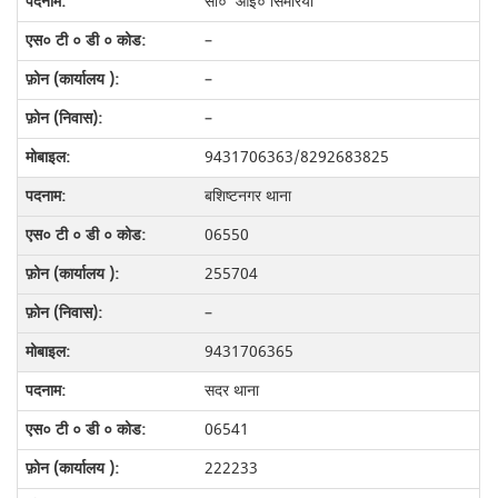
सी० आई० सिमरिया
–
–
–
9431706363/8292683825
बशिष्टनगर थाना
06550
255704
–
9431706365
सदर थाना
06541
222233