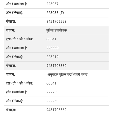
223037
223035 (F)
9431706359
पुलिस उपाधीक्षक
06541
223339
223219
9431706360
अनुमंडल पुलिस पदाधिकारी चतरा
06541
222239
222239
9431706362