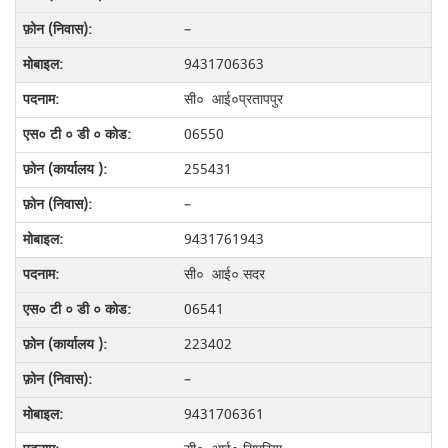
–
9431706363
सी० आई०प्रतापपुर
06550
255431
–
9431761943
सी० आई० सदर
06541
223402
–
9431706361