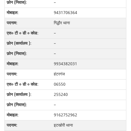
–
9431706364
गिद्धौर थाना
–
–
–
9934382031
हंटरगंज
06550
255240
–
9162752962
इटखोरी थाना