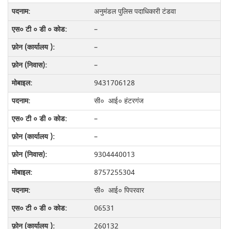
अनुमंडल पुलिस पदाधिकारी टंडवा
–
–
–
9431706128
सी० आई० हंटरगंज
–
–
9304440013
8757255304
सी० आई० पिपरवार
06531
260132