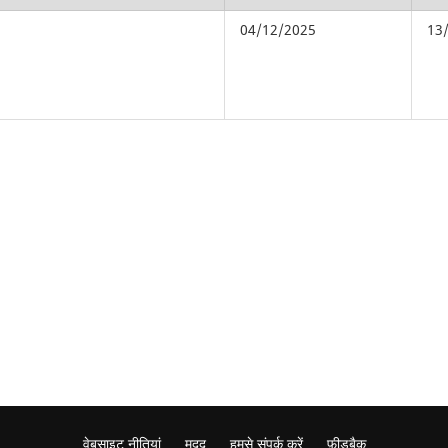
04/12/2025
13
वेबसाइट नीतियां
मदद
हमसे संपर्क करें
फ़ीडबैक