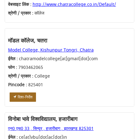
वेबसाइट लिंक :
http://www.chatracollege.co.in/Default/
श्रेणी / प्रकार :
कॉलेज
मॉडल कॉलेज, चतरा
Model College, Kishunpur Tongri, Chatra
ईमेल :
chatramodelcollege[at]gmail[dot]com
फोन :
7903462065
श्रेणी / प्रकार :
College
Pincode :
825401
दिशा-निर्देश
विनोबा भावे विश्वविद्यालय, हजारीबाग
एन0 एच0 33 , सिन्दूर , हजारीबाग , झारखण्ड 825301
ईमेल :
ce[at]vbu[dot]ac[dot]in