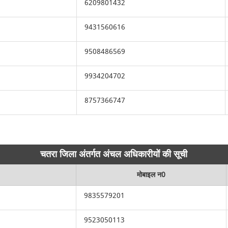
6209801432
9431560616
9508486569
9934204702
8757366747
चतरा जिला अंतर्गत अंचल अधिकारीयों की सूची
मोबाइल न0
9835579201
9523050113