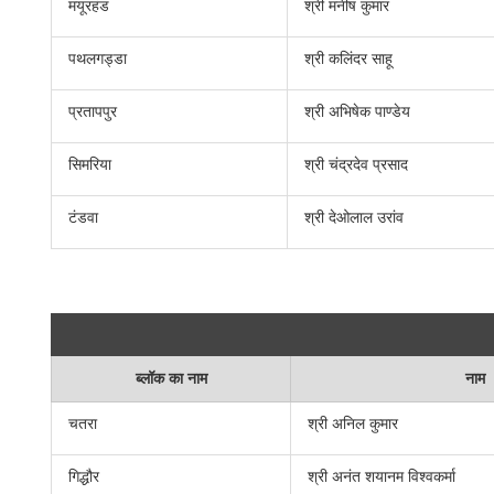
मयूरहंड
श्री मनीष कुमार
पथलगड्डा
श्री कलिंदर साहू
प्रतापपुर
श्री अभिषेक पाण्डेय
सिमरिया
श्री चंद्रदेव प्रसाद
टंडवा
श्री देओलाल उरांव
ब्लॉक का नाम
नाम
चतरा
श्री अनिल कुमार
गिद्धौर
श्री अनंत शयानम विश्वकर्मा