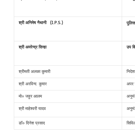
श्री अनिमेष नैथानी (I.P.S.)
पुलि
श्री अमरेन्द्र सिन्हा
उप व
श्रीमती अलका कुमारी
निदे
श्री अरविन्द कुमार
अपर स
मो० जहुर आलम
अनुम
श्री माहेश्वरी यादव
अनुम
डॉ० दिनेश प्रसाद
सिवि