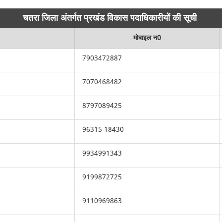
चतरा जिला अंतर्गत
प्रखंड विकास पदाधिकारीयों की सूची
मोबाइल न0
7903472887
7070468482
8797089425
96315 18430
9934991343
9199872725
9110969863