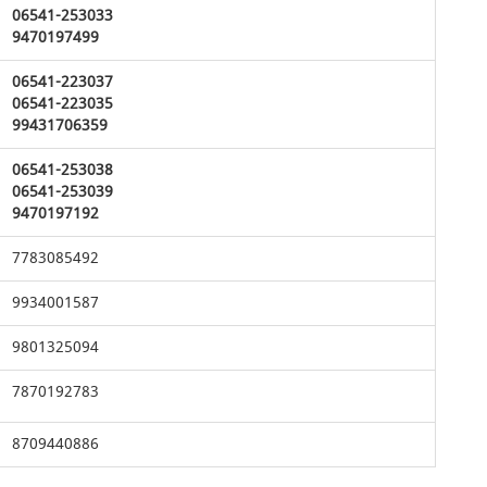
06541-253033
9470197499
06541-223037
06541-223035
99431706359
06541-253038
06541-253039
9470197192
7783085492
9934001587
9801325094
7870192783
8709440886