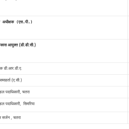
स अधीक्षक (एस.पी.)
िकास आयुक्त (डी.डी.सी.)
शक डी.आर.डी.ए.
माहर्ता (ए.सी.)
ंडल पदाधिकारी, चतरा
ंडल पदाधिकारी, सिमरिया
ल सर्जन , चतरा