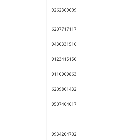
9262369609
6207717117
9430331516
9123415150
9110969863
6209801432
9507464617
9934204702